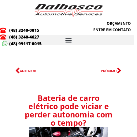
Ir
para
o
conteúdo
ORÇAMENTO
(48) 3240-0015
ENTRE EM CONTATO
(48) 3240-4627
(48) 99117-0015
Anterior
Próx
ANTERIOR
PRÓXIMO
Bateria de carro
elétrico pode viciar e
perder autonomia com
o tempo?