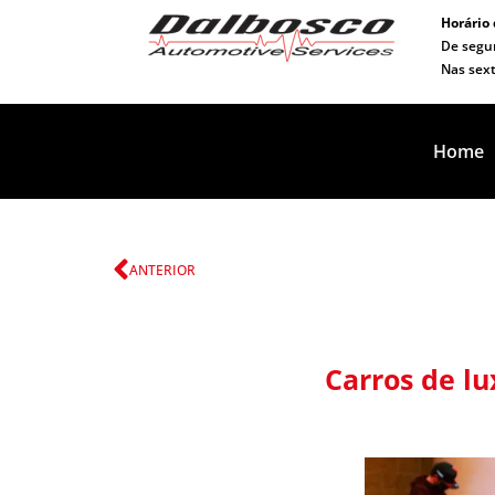
Ir
Horário
para
De segun
o
Nas sext
conteúdo
Home
Anterior
ANTERIOR
Carros de lu