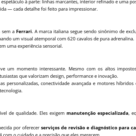
 espetáculo à parte: linhas marcantes, interior refinado e uma po
da — cada detalhe foi feito para impressionar.
ta sem a
Ferrari
. A marca italiana segue sendo sinônimo de ex
nando um visual atemporal com 620 cavalos de pura adrenalina.
 em uma experiência sensorial.
vive um momento interessante. Mesmo com os altos impost
tusiastas que valorizam design, performance e inovação.
 personalizadas, conectividade avançada e motores híbridos de 
tecnologia.
vel de qualidade. Eles exigem
manutenção especializada
, e
ecida por oferecer
serviços de revisão e diagnóstico para c
i
com o cuidado e a precisão que eles merecem.