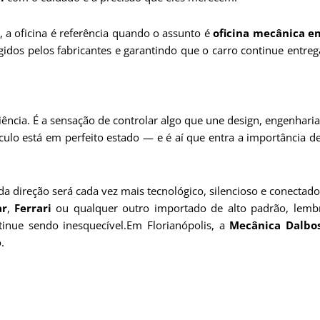
 a oficina é referência quando o assunto é
oficina mecânica em
igidos pelos fabricantes e garantindo que o carro continue entr
iência. É a sensação de controlar algo que une design, engenhar
ulo está em perfeito estado — e é aí que entra a importância d
 direção será cada vez mais tecnológico, silencioso e conectado,
ar
,
Ferrari
ou qualquer outro importado de alto padrão, lemb
tinue sendo inesquecível.Em Florianópolis, a
Mecânica Dalbo
.