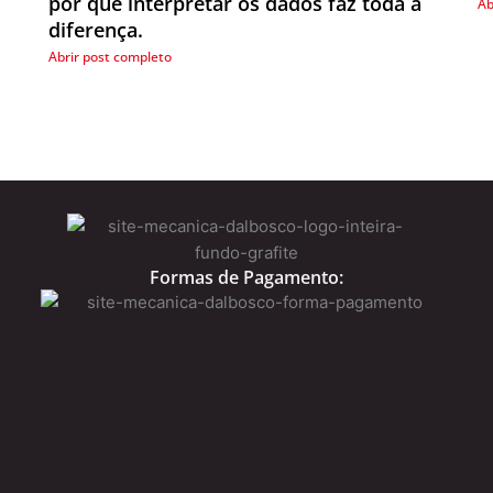
por que interpretar os dados faz toda a
Ab
diferença.
Abrir post completo
Formas de Pagamento: