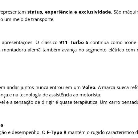
o representam
status, experiência e exclusividade
. São máqui
mo um meio de transporte.
apresentações. O clássico
911 Turbo S
continua como ícone 
, a montadora alemã também avança no segmento elétrico com
dem andar juntos nunca entrou em um
Volvo
. A marca sueca re
ça e na tecnologia de assistência ao motorista.
nível e a sensação de dirigir é quase terapêutica. Um carro pens
va
icação e desempenho. O
F-Type R
mantém o rugido característico 