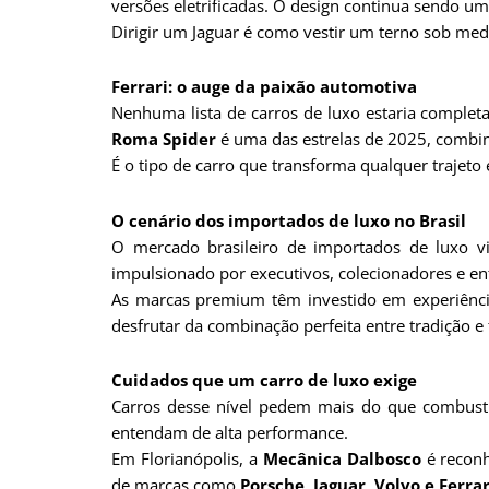
versões eletrificadas. O design continua sendo um
Dirigir um Jaguar é como vestir um terno sob medi
Ferrari: o auge da paixão automotiva
Nenhuma lista de carros de luxo estaria comple
Roma Spider
é uma das estrelas de 2025, combi
É o tipo de carro que transforma qualquer trajeto
O cenário dos importados de luxo no Brasil
O mercado brasileiro de importados de luxo 
impulsionado por executivos, colecionadores e en
As marcas premium têm investido em experiências
desfrutar da combinação perfeita entre tradição e 
Cuidados que um carro de luxo exige
Carros desse nível pedem mais do que combustí
entendam de alta performance.
Em Florianópolis, a
Mecânica Dalbosco
é reconh
de marcas como
Porsche, Jaguar, Volvo e Ferrar