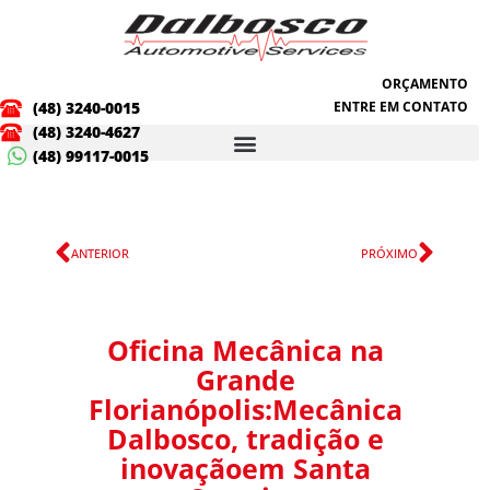
Ir
para
o
conteúdo
ORÇAMENTO
(48) 3240-0015
ENTRE EM CONTATO
(48) 3240-4627
(48) 99117-0015
Anterior
Próx
ANTERIOR
PRÓXIMO
Oficina Mecânica na
Grande
Florianópolis:Mecânica
Dalbosco, tradição e
inovaçãoem Santa