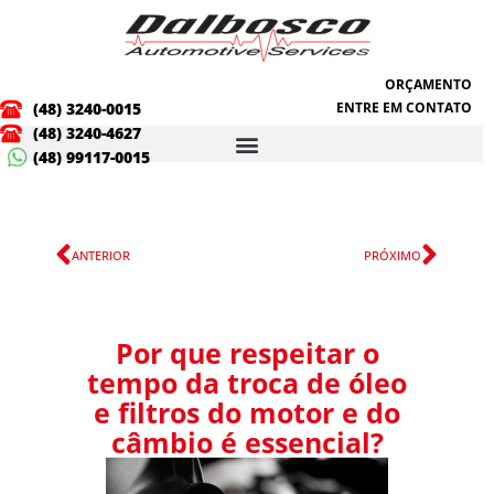
Ir
para
o
conteúdo
ORÇAMENTO
(48) 3240-0015
ENTRE EM CONTATO
(48) 3240-4627
(48) 99117-0015
Anterior
Próx
ANTERIOR
PRÓXIMO
Por que respeitar o
tempo da troca de óleo
e filtros do motor e do
câmbio é essencial?