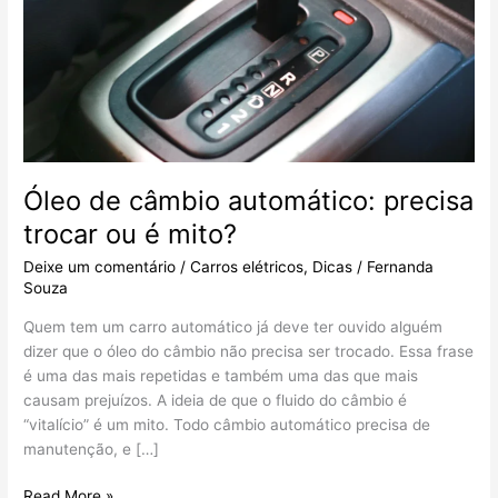
precisa
trocar
ou
é
mito?
Óleo de câmbio automático: precisa
trocar ou é mito?
Deixe um comentário
/
Carros elétricos
,
Dicas
/
Fernanda
Souza
Quem tem um carro automático já deve ter ouvido alguém
dizer que o óleo do câmbio não precisa ser trocado. Essa frase
é uma das mais repetidas e também uma das que mais
causam prejuízos. A ideia de que o fluido do câmbio é
“vitalício” é um mito. Todo câmbio automático precisa de
manutenção, e […]
Read More »