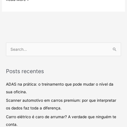
P
e
s
Posts recentes
q
u
ADAS na prática: o treinamento que pode mudar o nível da
i
sua oficina.
s
Scanner automotivo em carros premium: por que interpretar
a
os dados faz toda a diferença.
r
Carro elétrico é caro de arrumar? A verdade que ninguém te
p
conta.