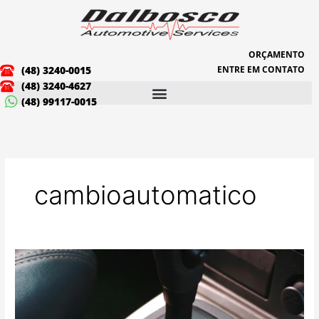
Ir
para
o
conteúdo
ORÇAMENTO
(48) 3240-0015
ENTRE EM CONTATO
(48) 3240-4627
(48) 99117-0015
cambioautomatico
Óleo
de
câmbio
automático: